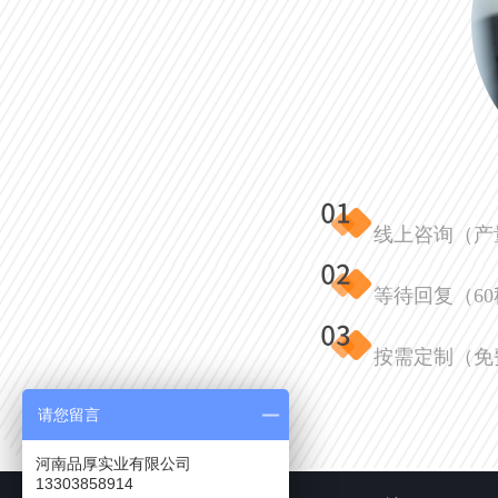
线上咨询（产
等待回复（6
按需定制（免
请您留言
河南品厚实业有限公司
13303858914