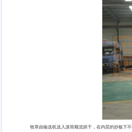
牧草由输送机送入滚筒顺流烘干，在内层的抄板下不断