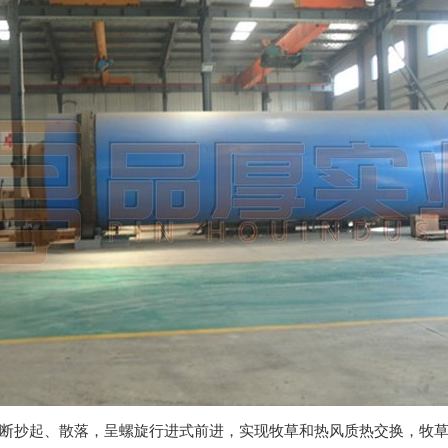
抄起、散落，呈螺旋行进式前进，实现牧草和热风质热交换，牧草