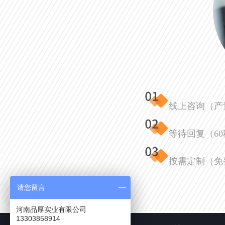
线上咨询（产
等待回复（6
按需定制（免
请您留言
河南品厚实业有限公司
13303858914