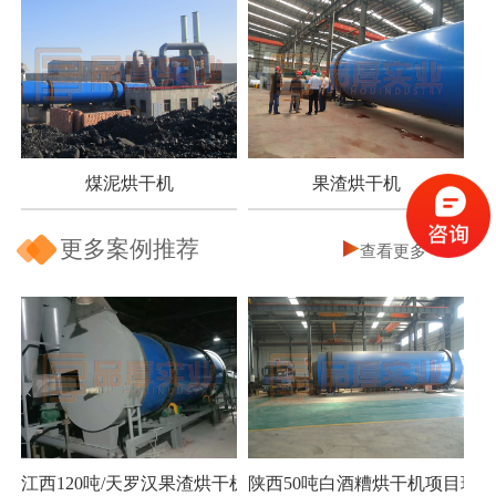
煤泥烘干机
果渣烘干机
更多案例推荐
查看更多
江西120吨/天罗汉果渣烘干机项目
陕西50吨白酒糟烘干机项目现场