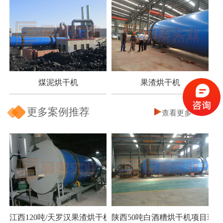
煤泥烘干机
果渣烘干机
更多案例推荐
查看更多
江西120吨/天罗汉果渣烘干机项目
陕西50吨白酒糟烘干机项目现场