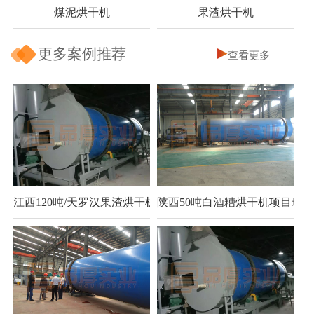
煤泥烘干机
果渣烘干机
更多案例推荐
查看更多
江西120吨/天罗汉果渣烘干机项目
陕西50吨白酒糟烘干机项目现场