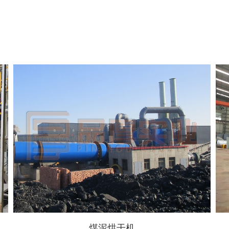
煤泥烘干机