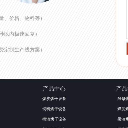
量、价格、物料等）
0秒以内极速回复）
费定制生产线方案）
产品中心
产品
煤炭烘干设备
酵母
饲料烘干设备
煤泥
槽渣烘干设备
果渣