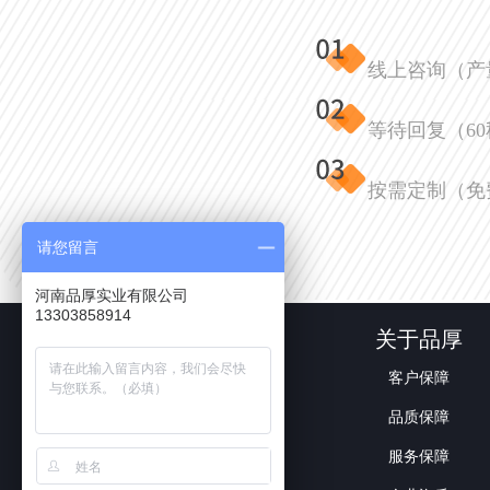
线上咨询（产
等待回复（6
按需定制（免
请您留言
河南品厚实业有限公司
13303858914
首页
关于品厚
客户保障
品质保障
服务保障